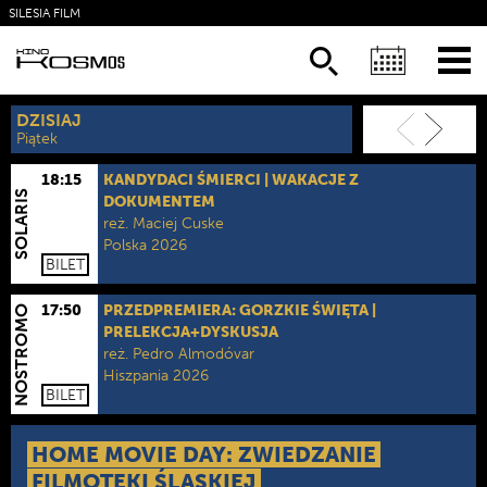
SILESIA FILM
KSIĄŻKI
NEWSLETTER
DZISIAJ
JUTRO
Piątek
Sobota
18:15
KANDYDACI ŚMIERCI | WAKACJE Z
SOLARIS
DOKUMENTEM
reż.
Maciej Cuske
Polska 2026
BILET
kategoria wiekowa:
Od lat 15.
czas trwania:
95 min.
format:
2D
17:50
PRZEDPREMIERA: GORZKIE ŚWIĘTA |
NOSTROMO
PRELEKCJA+DYSKUSJA
reż.
Pedro Almodóvar
Hiszpania 2026
BILET
kategoria wiekowa:
Od lat 16.
czas trwania:
111 min.
format:
2D NAP
HOME MOVIE DAY: ZWIEDZANIE
FILMOTEKI ŚLĄSKIEJ