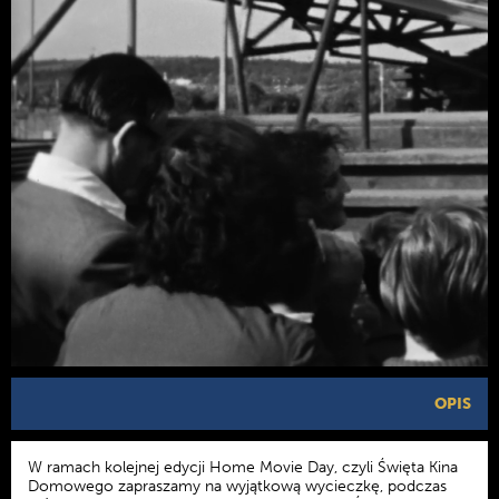
OPIS
W ramach kolejnej edycji Home Movie Day, czyli Święta Kina
Domowego zapraszamy na wyjątkową wycieczkę, podczas