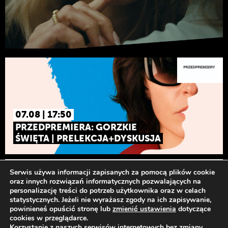
07.08 | 17:50
PRZEDPREMIERA: GORZKIE
ŚWIĘTA | PRELEKCJA+DYSKUSJA
Odwiedź nas
Serwis używa informacji zapisanych za pomocą plików cookie
oraz innych rozwiązań informatycznych pozwalających na
personalizację treści do potrzeb użytkownika oraz w celach
statystycznych. Jeżeli nie wyrażasz zgody na ich zapisywanie,
powinieneś opuścić stronę lub
zmienić ustawienia
dotyczące
cookies w przeglądarce.
Korzystanie z naszych serwisów internetowych bez zmiany