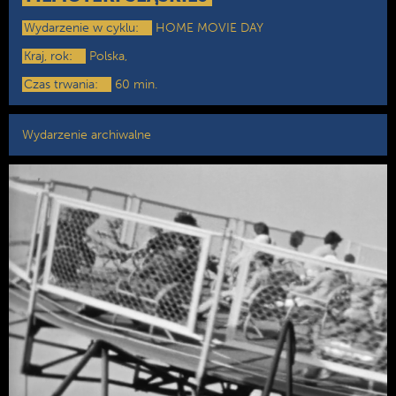
Wydarzenie w cyklu:
HOME MOVIE DAY
Kraj, rok:
Polska,
Czas trwania:
60 min.
Wydarzenie archiwalne