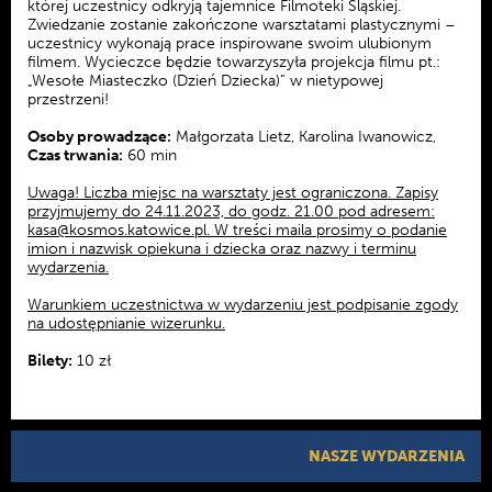
której uczestnicy odkryją tajemnice Filmoteki Śląskiej.
Zwiedzanie zostanie zakończone warsztatami plastycznymi –
uczestnicy wykonają prace inspirowane swoim ulubionym
filmem. Wycieczce będzie towarzyszyła projekcja filmu pt.:
„Wesołe Miasteczko (Dzień Dziecka)” w nietypowej
przestrzeni!
Osoby prowadzące:
Małgorzata Lietz, Karolina Iwanowicz,
Czas trwania:
60 min
Uwaga! Liczba miejsc na warsztaty jest ograniczona. Zapisy
przyjmujemy do 24.11.2023, do godz. 21.00 pod adresem:
kasa@kosmos.katowice.pl. W treści maila prosimy o podanie
imion i nazwisk opiekuna i dziecka oraz nazwy i terminu
wydarzenia.
Warunkiem uczestnictwa w wydarzeniu jest podpisanie zgody
na udostępnianie wizerunku.
Bilety:
10 zł
NASZE WYDARZENIA