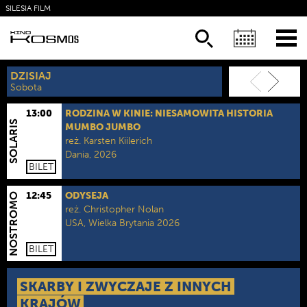
SILESIA FILM
KSIĄŻKI
NEWSLETTER
DZISIAJ
JUTRO
Sobota
Niedziela
13:00
RODZINA W KINIE: NIESAMOWITA HISTORIA
SOLARIS
MUMBO JUMBO
reż.
Karsten Kiilerich
Dania, 2026
BILET
kategoria wiekowa:
4+.
czas trwania:
82 min.
format:
2D DUB
12:45
ODYSEJA
NOSTROMO
reż.
Christopher Nolan
USA, Wielka Brytania 2026
kategoria wiekowa:
Od lat 15.
czas trwania:
172 min.
format:
2D NAP
BILET
SKARBY I ZWYCZAJE Z INNYCH
KRAJÓW