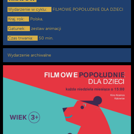
Wydarzenie w cyklu:
FILMOWE POPOŁUDNIE DLA DZIECI
Kraj, rok:
Polska,
Gatunek:
zestaw animacji
Czas trwania:
50 min.
Wydarzenie archiwalne