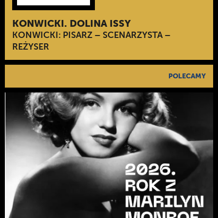
KONWICKI. DOLINA ISSY
KONWICKI: PISARZ – SCENARZYSTA –
REŻYSER
POLECAMY