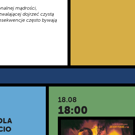
onalnej mądrości,
walającej dojrzeć czystą
onsekwencje często bywają
18.08
18:00
DLA
CIO