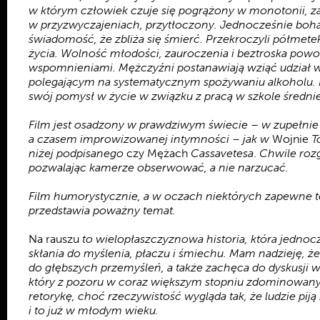
w którym człowiek czuje się pogrążony w monotonii, z
w przyzwyczajeniach, przytłoczony. Jednocześnie boh
świadomość, że zbliża się śmierć. Przekroczyli półmete
życia. Wolność młodości, zauroczenia i beztroska powoli
wspomnieniami. Mężczyźni postanawiają wziąć udział 
polegającym na systematycznym spożywaniu alkoholu.
swój pomysł w życie w związku z pracą w szkole średnie
Film jest osadzony w prawdziwym świecie – w zupełnie 
a czasem improwizowanej intymności – jak w
Wojnie
T
niżej podpisanego
czy Mężach
Cassavetesa
.
Chwile rozg
pozwalając kamerze obserwować, a nie narzucać.
Film humorystycznie, a w oczach niektórych zapewne t
przedstawia poważny temat.
Na rauszu
to wielopłaszczyznowa historia, która jednoc
skłania do myślenia, płaczu i śmiechu. Mam nadzieję, 
do głębszych przemyśleń, a także zachęca do dyskusji 
który z pozoru w coraz większym stopniu zdominowany 
retorykę, choć rzeczywistość wygląda tak, że ludzie pij
i to już w młodym wieku.