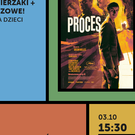
ERZAKI +
SZOWE!
 DZIECI
03.10
15:30