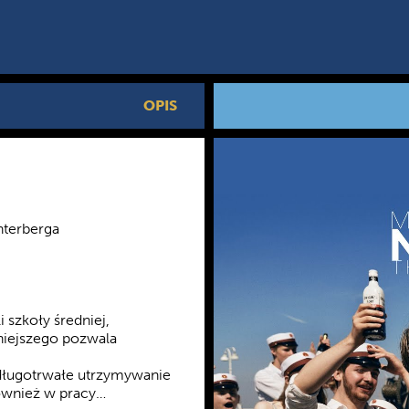
OPIS
interberga
 szkoły średniej,
niejszego pozwala
 długotrwałe utrzymywanie
również w pracy…