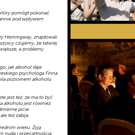
a, który pomógł pokonać
tannie pod wpływem
i czy Hemingway, znajdowali
szyscy czujemy, że łatwiej
większe, a problemy
o, jak alkohol daje
weskiego psychologa Finna
omila poziomem alkoholu
te jest też, że ma to być
a alkoholu jest również
dmierne picie.
e też zabija.
rednim wieku. Żyją
 nudą i przeciętnością,