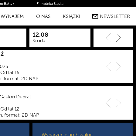
no Bałtyk
Filmoteka Śląska
DUKACYJNY
WYNAJEM
O NAS
DEKLARACJA DOSTĘPNOŚCI
KSIĄŻKI
NEWSLETTER
12.08
13.08
Środa
Czwartek
RŻ
2025
Od lat 15.
n.
format:
2D NAP
Gastón Duprat
Od lat 12.
n.
format:
2D NAP
Wydarzenie archiwalne