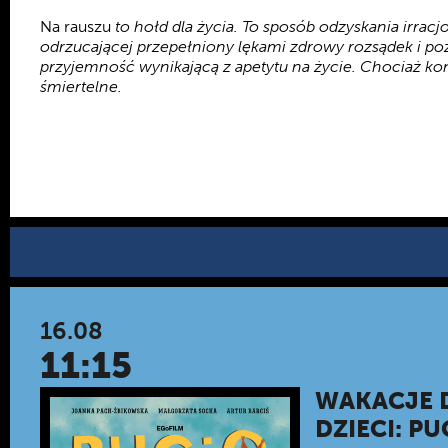
Na rauszu
to hołd dla życia. To sposób odzyskania irracj
odrzucającej przepełniony lękami zdrowy rozsądek i poz
przyjemność wynikającą z apetytu na życie. Chociaż k
śmiertelne.
16.08
11:15
WAKACJE 
DZIECI: PU