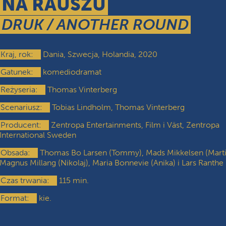
NA RAUSZU
DRUK / ANOTHER ROUND
Kraj, rok:
Dania, Szwecja, Holandia, 2020
Gatunek:
komediodramat
Reżyseria:
Thomas Vinterberg
Scenariusz:
Tobias Lindholm, Thomas Vinterberg
Producent:
Zentropa Entertainments, Film i Väst, Zentropa
International Sweden
Obsada:
Thomas Bo Larsen (Tommy), Mads Mikkelsen (Marti
Magnus Millang (Nikolaj), Maria Bonnevie (Anika) i Lars Ranthe 
Czas trwania:
115 min.
Format:
kie.