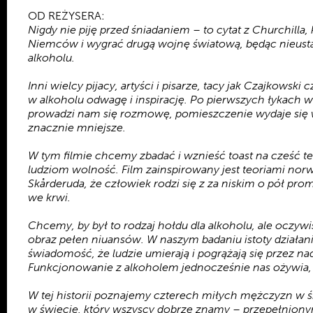
OD REŻYSERA:
Nigdy nie piję przed śniadaniem – to cytat z Churchill
Niemców i wygrać drugą wojnę światową, będąc nieus
alkoholu.
Inni wielcy pijacy, artyści i pisarze, tacy jak Czajkowsk
w alkoholu odwagę i inspirację. Po pierwszych łykach w
prowadzi nam się rozmowę, pomieszczenie wydaje się 
znacznie mniejsze.
W tym filmie chcemy zbadać i wznieść toast na cześć teg
ludziom wolność. Film zainspirowany jest teoriami nor
Skårderuda, że człowiek rodzi się z za niskim o pół pr
we krwi.
Chcemy, by był to rodzaj hołdu dla alkoholu, ale oczywis
obraz pełen niuansów. W naszym badaniu istoty działani
świadomość, że ludzie umierają i pogrążają się przez na
Funkcjonowanie z alkoholem jednocześnie nas ożywia, al
W tej historii poznajemy czterech miłych mężczyzn w ś
w świecie, który wszyscy dobrze znamy – przepełnionym