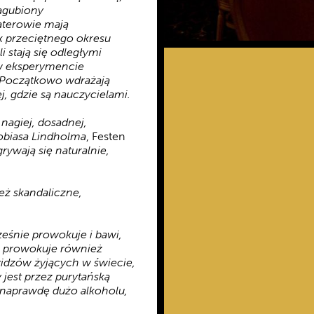
agubiony
aterowie mają
k przeciętnego okresu
 stają się odległymi
w eksperymencie
 Początkowo wdrażają
j, gdzie są nauczycielami.
nagiej, dosadnej,
obiasa Lindholma
, Festen
rywają się naturalnie,
eż skandaliczne,
ześnie prowokuje i bawi,
że prowokuje również
widzów żyjących w świecie,
jest przez purytańską
ą naprawdę dużo alkoholu,