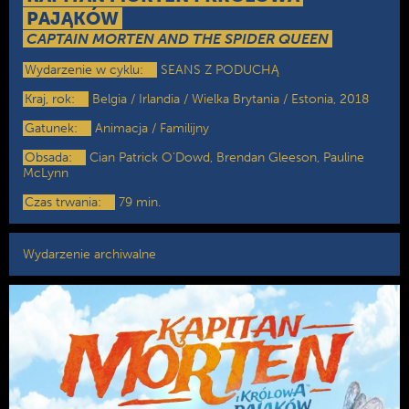
PAJĄKÓW
CAPTAIN MORTEN AND THE SPIDER QUEEN
Wydarzenie w cyklu:
SEANS Z PODUCHĄ
Kraj, rok:
Belgia / Irlandia / Wielka Brytania / Estonia, 2018
Gatunek:
Animacja / Familijny
Obsada:
Cian Patrick O'Dowd, Brendan Gleeson, Pauline
McLynn
Czas trwania:
79 min.
Wydarzenie archiwalne