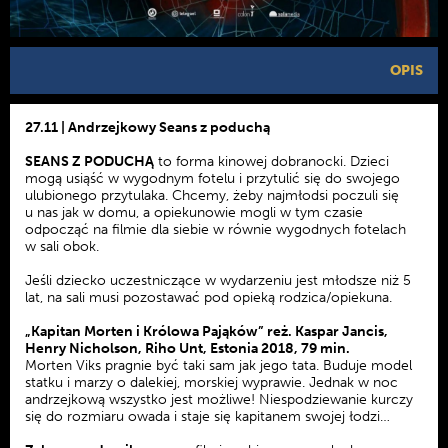
OPIS
27.11 | Andrzejkowy Seans z poduchą
SEANS Z PODUCHĄ
to forma kinowej dobranocki. Dzieci
mogą usiąść w wygodnym fotelu i przytulić się do swojego
ulubionego przytulaka. Chcemy, żeby najmłodsi poczuli się
u nas jak w domu, a opiekunowie mogli w tym czasie
odpocząć na filmie dla siebie w równie wygodnych fotelach
w sali obok.
Jeśli dziecko uczestniczące w wydarzeniu jest młodsze niż 5
lat, na sali musi pozostawać pod opieką rodzica/opiekuna.
„Kapitan Morten i Królowa Pająków” reż. Kaspar Jancis,
Henry Nicholson, Riho Unt, Estonia 2018, 79 min.
Morten Viks pragnie być taki sam jak jego tata. Buduje model
statku i marzy o dalekiej, morskiej wyprawie. Jednak w noc
andrzejkową wszystko jest możliwe! Niespodziewanie kurczy
się do rozmiaru owada i staje się kapitanem swojej łodzi…