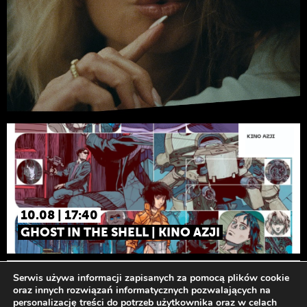
10.08 | 17:40
GHOST IN THE SHELL | KINO AZJI
Odwiedź nas
Serwis używa informacji zapisanych za pomocą plików cookie
oraz innych rozwiązań informatycznych pozwalających na
personalizację treści do potrzeb użytkownika oraz w celach