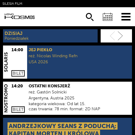
SILESIA FILM
KSIĄŻKI
NEWSLETTER
DZISIAJ
JUTRO
Poniedziałek
Wtorek
14:00
JEJ PIEKŁO
SOLARIS
reż.
Nicolas Winding Refn
USA 2026
kategoria wiekowa:
Od lat 16.
czas trwania:
109 min.
format:
2D NAP
BILET
14:20
OSTATNI KONSJERŻ
NOSTROMO
reż.
Gastón Solnicki
Argentyna, Austria 2025
kategoria wiekowa:
Od lat 15.
czas trwania:
78 min.
format:
2D NAP
BILET
ANDRZEJKOWY SEANS Z PODUCHĄ:
KAPITAN MORTEN I KRÓLOWA