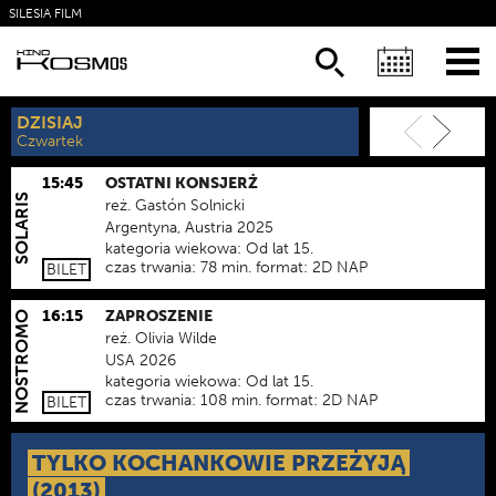
SILESIA FILM
KSIĄŻKI
NEWSLETTER
DZISIAJ
JUTRO
Czwartek
Piątek
15:45
OSTATNI KONSJERŻ
SOLARIS
reż.
Gastón Solnicki
Argentyna, Austria 2025
kategoria wiekowa:
Od lat 15.
czas trwania:
78 min.
format:
2D NAP
BILET
16:15
ZAPROSZENIE
NOSTROMO
reż.
Olivia Wilde
USA 2026
kategoria wiekowa:
Od lat 15.
czas trwania:
108 min.
format:
2D NAP
BILET
TYLKO KOCHANKOWIE PRZEŻYJĄ
(2013)