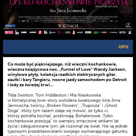
OPIS
Co może być piękniejszego, niż wieczni kochankowie,
wieczna księżycowa noc, „Funnel of Love” Wandy Jackson,
winylowe płyty, kolekcja rzadkich elektrycznych gitar,
zaułki i bary Tangieru, nocne jazdy samochodem po Detroit
i lody ze świeżej krwi...
Tilda Swinton, Tom Hiddleston i Mia Wasikowska
w klimatycznej love-story outsidera światowego kina Jima
Jarmuscha, twórcy „Broken Flowers”, „Truposza” i „Ghost
Doga”, który tym razem zdaje się mówić, że tylko ci,
którzy potrafią kochać, przetrwają. Bohaterowie „Tylko
kochankowie przeżyją” to wampiry zmęczone setkami lat
życia i zdegustowane tym, jak rozwinął się świat. Nie są jednak
typowymi przedstawicielami swojego wymierającego gatunku: