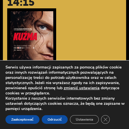
14:15
Serwis używa informacji zapisanych za pomocą plików cookie
oraz innych rozwiązań informatycznych pozwalających na
personalizację treści do potrzeb użytkownika oraz w celach
KUŹMA
statystycznych. Jeżeli nie wyrażasz zgody na ich zapisywanie,
powinieneś opuścić stronę lub
zmienić ustawienia
dotyczące
cookies w przeglądarce.
Korzystanie z naszych serwisów internetowych bez zmiany
15.08
ustawień dotyczących cookies oznacza, że będą one zapisane w
15:20
pamięci urządzenia.
Zamknij pan
Zaakceptować
Odrzucić
Ustawienia