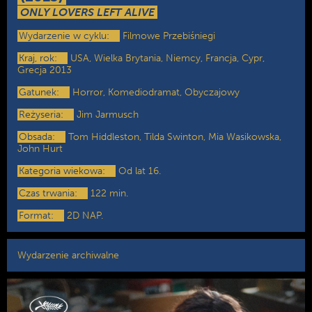
ONLY LOVERS LEFT ALIVE
Wydarzenie w cyklu:
Filmowe Przebiśniegi
Kraj, rok:
USA, Wielka Brytania, Niemcy, Francja, Cypr,
Grecja 2013
Gatunek:
Horror, Komediodramat, Obyczajowy
Reżyseria:
Jim Jarmusch
Obsada:
Tom Hiddleston, Tilda Swinton, Mia Wasikowska,
John Hurt
Kategoria wiekowa:
Od lat 16.
Czas trwania:
122 min.
Format:
2D NAP.
Wydarzenie archiwalne