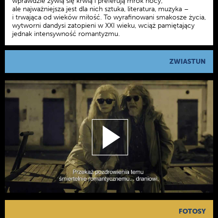
wprawdzie żywią się krwią i preferują mrok nocy,
ale najważniejsza jest dla nich sztuka, literatura, muzyka –
i trwająca od wieków miłość. To wyrafinowani smakosze życia,
wytworni dandysi zatopieni w XXI wieku, wciąż pamiętający
jednak intensywność romantyzmu.
ZWIASTUN
FOTOSY