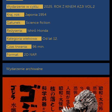
Wydarzenie w cyklu:
2025. ROK Z KINEM AZJI VOL.2
Kraj, rok:
Japonia 1954
Gatunek:
Science fiction
Reżyseria:
Ishirô Honda
Kategoria wiekowa:
Od lat 12.
Czas trwania:
96 min.
Format:
2D NAP.
Wydarzenie archiwalne