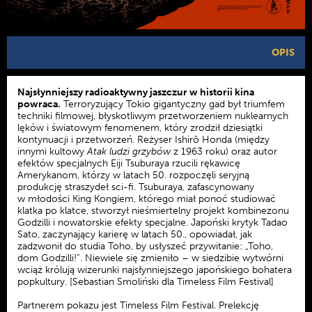
OPIS
Najsłynniejszy radioaktywny jaszczur w historii kina
powraca.
Terroryzujący Tokio gigantyczny gad był triumfem
techniki filmowej, błyskotliwym przetworzeniem nuklearnych
lęków i światowym fenomenem, który zrodził dziesiątki
kontynuacji i przetworzeń. Reżyser Ishirō Honda (między
innymi kultowy
Atak ludzi grzybów
z 1963 roku) oraz autor
efektów specjalnych Eiji Tsuburaya rzucili rękawicę
Amerykanom, którzy w latach 50. rozpoczęli seryjną
produkcję straszydeł sci-fi. Tsuburaya, zafascynowany
w młodości King Kongiem, którego miał ponoć studiować
klatka po klatce, stworzył nieśmiertelny projekt kombinezonu
Godzilli i nowatorskie efekty specjalne. Japoński krytyk Tadao
Sato, zaczynający karierę w latach 50., opowiadał, jak
zadzwonił do studia Toho, by usłyszeć przywitanie: „Toho,
dom Godzilli!”. Niewiele się zmieniło – w siedzibie wytwórni
wciąż królują wizerunki najsłynniejszego japońskiego bohatera
popkultury. [Sebastian Smoliński dla Timeless Film Festival]
Partnerem pokazu jest Timeless Film Festival. Prelekcję