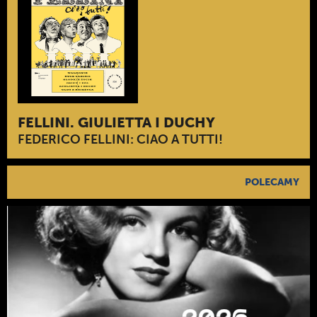
FELLINI. GIULIETTA I DUCHY
FEDERICO FELLINI: CIAO A TUTTI!
POLECAMY