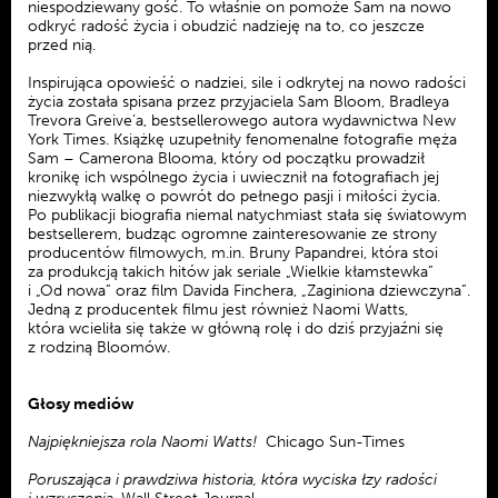
niespodziewany gość. To właśnie on pomoże Sam na nowo
odkryć radość życia i obudzić nadzieję na to, co jeszcze
przed nią.
Inspirująca opowieść o nadziei, sile i odkrytej na nowo radości
życia została spisana przez przyjaciela Sam Bloom, Bradleya
Trevora Greive’a, bestsellerowego autora wydawnictwa New
York Times. Książkę uzupełniły fenomenalne fotografie męża
Sam – Camerona Blooma, który od początku prowadził
kronikę ich wspólnego życia i uwiecznił na fotografiach jej
niezwykłą walkę o powrót do pełnego pasji i miłości życia.
Po publikacji biografia niemal natychmiast stała się światowym
bestsellerem, budząc ogromne zainteresowanie ze strony
producentów filmowych, m.in. Bruny Papandrei, która stoi
za produkcją takich hitów jak seriale „Wielkie kłamstewka”
i „Od nowa” oraz film Davida Finchera, „Zaginiona dziewczyna”.
Jedną z producentek filmu jest również Naomi Watts,
która wcieliła się także w główną rolę i do dziś przyjaźni się
z rodziną Bloomów.
Głosy mediów
Najpiękniejsza rola Naomi Watts!
Chicago Sun-Times
Poruszająca i prawdziwa historia, która wyciska łzy radości