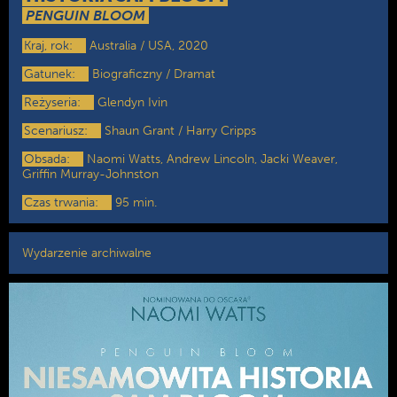
PENGUIN BLOOM
Kraj, rok:
Australia / USA, 2020
Gatunek:
Biograficzny / Dramat
Reżyseria:
Glendyn Ivin
Scenariusz:
Shaun Grant / Harry Cripps
Obsada:
Naomi Watts, Andrew Lincoln, Jacki Weaver,
Griffin Murray-Johnston
Czas trwania:
95 min.
Wydarzenie archiwalne