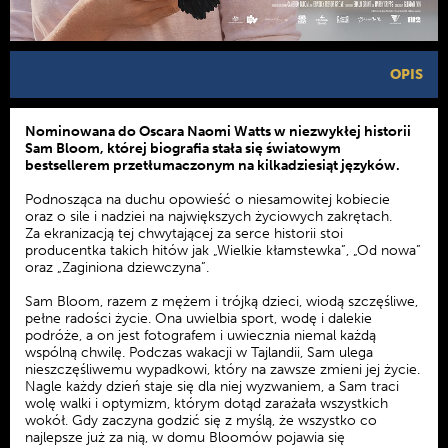
OPIS
Nominowana do Oscara Naomi Watts w niezwykłej historii
Sam Bloom, której biografia stała się światowym
bestsellerem przetłumaczonym na kilkadziesiąt języków.
Podnosząca na duchu opowieść o niesamowitej kobiecie
oraz o sile i nadziei na największych życiowych zakrętach.
Za ekranizacją tej chwytającej za serce historii stoi
producentka takich hitów jak „Wielkie kłamstewka”, „Od nowa”
oraz „Zaginiona dziewczyna”.
Sam Bloom, razem z mężem i trójką dzieci, wiodą szczęśliwe,
pełne radości życie. Ona uwielbia sport, wodę i dalekie
podróże, a on jest fotografem i uwiecznia niemal każdą
wspólną chwilę. Podczas wakacji w Tajlandii, Sam ulega
nieszczęśliwemu wypadkowi, który na zawsze zmieni jej życie.
Nagle każdy dzień staje się dla niej wyzwaniem, a Sam traci
wolę walki i optymizm, którym dotąd zarażała wszystkich
wokół. Gdy zaczyna godzić się z myślą, że wszystko co
najlepsze już za nią, w domu Bloomów pojawia się