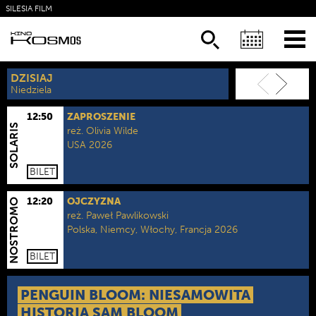
SILESIA FILM
KSIĄŻKI
NEWSLETTER
DZISIAJ
JUTRO
Niedziela
Poniedziałek
12:50
ZAPROSZENIE
SOLARIS
reż.
Olivia Wilde
USA 2026
kategoria wiekowa:
Od lat 15.
czas trwania:
108 min.
format:
2D NAP
BILET
12:20
OJCZYZNA
NOSTROMO
reż.
Paweł Pawlikowski
Polska, Niemcy, Włochy, Francja 2026
kategoria wiekowa:
Od lat 15.
czas trwania:
82 min.
format:
2D NAP
BILET
PENGUIN BLOOM: NIESAMOWITA
HISTORIA SAM BLOOM