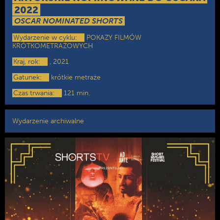
2022
OSCAR NOMINATED SHORTS
Wydarzenie w cyklu:
POKAZY FILMÓW
KRÓTKOMETRAŻOWYCH
Kraj, rok:
, 2021
Gatunek:
krótkie metraże
Czas trwania:
121 min.
Wydarzenie archiwalne