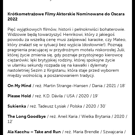
Krótkometrażowe Filmy Aktorskie Nominowane do Oscara
2022
Pięć wyjątkowych filmów, historii i pełnokrwiści bohaterowie.
Widzowie będą towarzyszyć Henrikowi, który z jakiegoś
powodu za wszelką cenę musi zaśpiewać karaoke, czy Mateo,
który znalazł się w sytuacji bez wyjścia (dosłownie!). Poznają
pragnienia pracującej w przydrożnym motelu niskorosłej Julii,
której życie zmienia się, gdy poznaje przystojnego kierowcę
ciężarówki; lęki brytyjskiej rodziny, której spokojne życie
w ułamku sekundy rozpada się na kawałki i dylematy
nastoletniej Sezim z Kirgistanu, która staje przed wyborem
między wolnością, a poszanowaniem tradycji.
On My Mind
/ reż. Martin Strange-Hansen / Dania / 2021 / 18’
Please Hold
/ reż. K.D. Dávila / USA / 2020 / 19’
Sukienka
/ reż. Tadeusz Łysiak / Polska / 2020 / 30’
The Long Goodbye
/ reż. Aneil Karia / Wielka Brytania / 2020 /
12’
Ala Kacchu – Take and Run
/ reż. Maria Brendle / Szwajcaria /