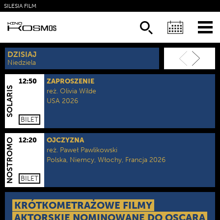
SILESIA FILM
KSIĄŻKI
NEWSLETTER
DZISIAJ
JUTRO
Niedziela
Poniedziałek
12:50
ZAPROSZENIE
SOLARIS
reż.
Olivia Wilde
USA 2026
kategoria wiekowa:
Od lat 15.
czas trwania:
108 min.
format:
2D NAP
BILET
12:20
OJCZYZNA
NOSTROMO
reż.
Paweł Pawlikowski
Polska, Niemcy, Włochy, Francja 2026
kategoria wiekowa:
Od lat 15.
czas trwania:
82 min.
format:
2D NAP
BILET
KRÓTKOMETRAŻOWE FILMY
AKTORSKIE NOMINOWANE DO OSCARA