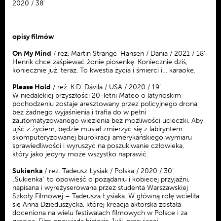
2020 / 38’
opisy filmów
On My Mind
/ reż. Martin Strange-Hansen / Dania / 2021 / 18’
Henrik chce zaśpiewać żonie piosenkę. Koniecznie dziś,
koniecznie już, teraz. To kwestia życia i śmierci i… karaoke.
Please Hold
/ reż. K.D. Dávila / USA / 2020 / 19’
W niedalekiej przyszłości 20-letni Mateo o latynoskim
pochodzeniu zostaje aresztowany przez policyjnego drona
bez żadnego wyjaśnienia i trafia do w pełni
zautomatyzowanego więzienia bez możliwości ucieczki. Aby
ujść z życiem, będzie musiał zmierzyć się z labiryntem
skomputeryzowanej biurokracji amerykańskiego wymiaru
sprawiedliwości i wyruszyć na poszukiwanie człowieka,
który jako jedyny może wszystko naprawić.
Sukienka
/ reż. Tadeusz Łysiak / Polska / 2020 / 30’
„Sukienka” to opowieść o pożądaniu i kobiecej przyjaźni,
napisana i wyreżyserowana przez studenta Warszawskiej
Szkoły Filmowej – Tadeusza Łysiaka. W główną rolę wcieliła
się Anna Dzieduszycka, której kreacja aktorska została
doceniona na wielu festiwalach filmowych w Polsce i za