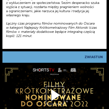
z wykluczeniem ze społeczeństwa. Sezim desperacko szuka
wyjścia z sytuacji, rozdarta między pragnieniem wolności
a ograniczeniami, jakie narzuca jej kultura i tradycja jej
własnego kraju.
Łączny czas programu filmów nominowanych do Oscara
w kategorii Najlepszy Krótkometrażowy Film Aktorski (czas
filmów + materiały dodatkowe będące integralną częścią
kopii): 121 minut.
ZWIASTUN