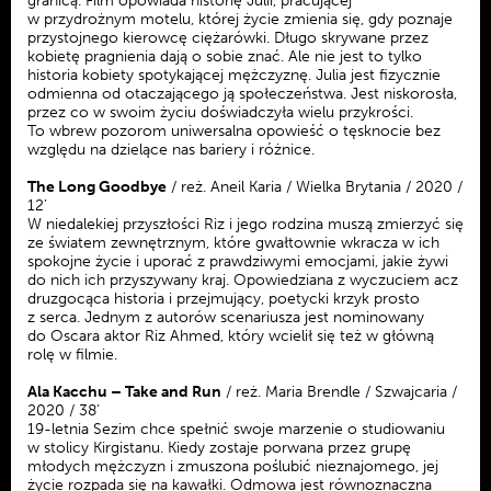
granicą. Film opowiada historię Julii, pracującej
w przydrożnym motelu, której życie zmienia się, gdy poznaje
przystojnego kierowcę ciężarówki. Długo skrywane przez
kobietę pragnienia dają o sobie znać. Ale nie jest to tylko
historia kobiety spotykającej mężczyznę. Julia jest fizycznie
odmienna od otaczającego ją społeczeństwa. Jest niskorosła,
przez co w swoim życiu doświadczyła wielu przykrości.
To wbrew pozorom uniwersalna opowieść o tęsknocie bez
względu na dzielące nas bariery i różnice.
The Long Goodbye
/ reż. Aneil Karia / Wielka Brytania / 2020 /
12’
W niedalekiej przyszłości Riz i jego rodzina muszą zmierzyć się
ze światem zewnętrznym, które gwałtownie wkracza w ich
spokojne życie i uporać z prawdziwymi emocjami, jakie żywi
do nich ich przyszywany kraj. Opowiedziana z wyczuciem acz
druzgocąca historia i przejmujący, poetycki krzyk prosto
z serca. Jednym z autorów scenariusza jest nominowany
do Oscara aktor Riz Ahmed, który wcielił się też w główną
rolę w filmie.
Ala Kacchu – Take and Run
/ reż. Maria Brendle / Szwajcaria /
2020 / 38’
19-letnia Sezim chce spełnić swoje marzenie o studiowaniu
w stolicy Kirgistanu. Kiedy zostaje porwana przez grupę
młodych mężczyzn i zmuszona poślubić nieznajomego, jej
życie rozpada się na kawałki. Odmowa jest równoznaczna