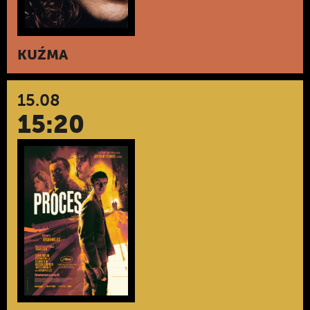
KUŹMA
15.08
15:20