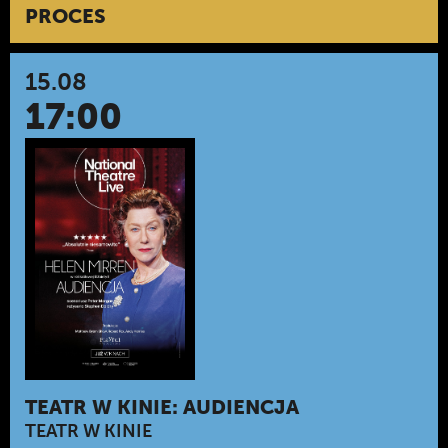
PROCES
15.08
17:00
TEATR W KINIE: AUDIENCJA
TEATR W KINIE