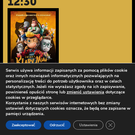
12:30
Serwis używa informacji zapisanych za pomocą plików cookie
oraz innych rozwiązań informatycznych pozwalających na
personalizację treści do potrzeb użytkownika oraz w celach
statystycznych. Jeżeli nie wyrażasz zgody na ich zapisywanie,
WAKACJE DLA DZIECI: ZAGADKA KLARY
powinieneś opuścić stronę lub
zmienić ustawienia
dotyczące
MUU + GRY PLANSZOWE!
cookies w przeglądarce.
WAKACJE DLA DZIECI
Korzystanie z naszych serwisów internetowych bez zmiany
ustawień dotyczących cookies oznacza, że będą one zapisane w
pamięci urządzenia.
16.08
Zamknij pan
Zaakceptować
Odrzucić
Ustawienia
14:00