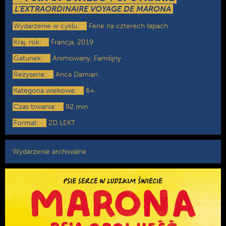
L'EXTRAORDINAIRE VOYAGE DE MARONA
Wydarzenie w cyklu:
Ferie na czterech łapach
Kraj, rok:
Francja, 2019
Gatunek:
Animowany, Familijny
Reżyseria:
Anca Damian
Kategoria wiekowa:
6+.
Czas trwania:
92 min.
Format:
2D LEKT.
Wydarzenie archiwalne