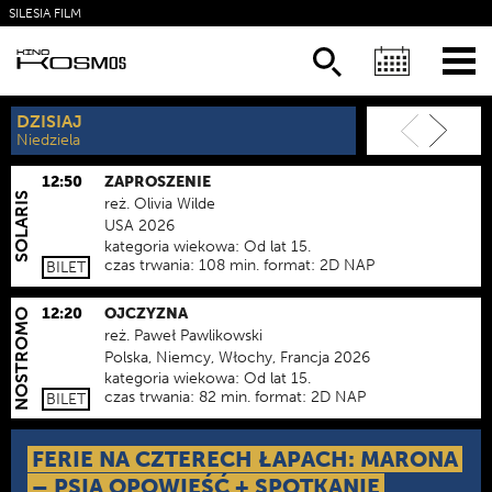
SILESIA FILM
KSIĄŻKI
NEWSLETTER
DZISIAJ
JUTRO
Niedziela
Poniedziałek
12:50
ZAPROSZENIE
SOLARIS
reż.
Olivia Wilde
USA 2026
kategoria wiekowa:
Od lat 15.
czas trwania:
108 min.
format:
2D NAP
BILET
12:20
OJCZYZNA
NOSTROMO
reż.
Paweł Pawlikowski
Polska, Niemcy, Włochy, Francja 2026
kategoria wiekowa:
Od lat 15.
czas trwania:
82 min.
format:
2D NAP
BILET
FERIE NA CZTERECH ŁAPACH: MARONA
– PSIA OPOWIEŚĆ + SPOTKANIE