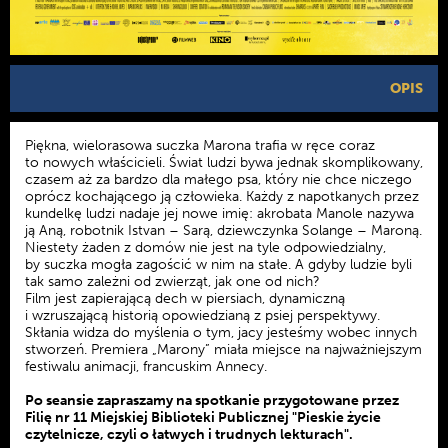
OPIS
Piękna, wielorasowa suczka Marona trafia w ręce coraz
to nowych właścicieli. Świat ludzi bywa jednak skomplikowany,
czasem aż za bardzo dla małego psa, który nie chce niczego
oprócz kochającego ją człowieka. Każdy z napotkanych przez
kundelkę ludzi nadaje jej nowe imię: akrobata Manole nazywa
ją Aną, robotnik Istvan – Sarą, dziewczynka Solange – Maroną.
Niestety żaden z domów nie jest na tyle odpowiedzialny,
by suczka mogła zagościć w nim na stałe. A gdyby ludzie byli
tak samo zależni od zwierząt, jak one od nich?
Film jest zapierającą dech w piersiach, dynamiczną
i wzruszającą historią opowiedzianą z psiej perspektywy.
Skłania widza do myślenia o tym, jacy jesteśmy wobec innych
stworzeń. Premiera „Marony” miała miejsce na najważniejszym
festiwalu animacji, francuskim Annecy.
Po seansie zapraszamy na spotkanie przygotowane przez
Filię nr 11 Miejskiej Biblioteki Publicznej "Pieskie życie
czytelnicze, czyli o łatwych i trudnych lekturach".