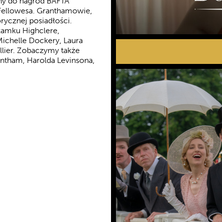
y do nagród BAFTA
 Fellowesa. Granthamowie,
orycznej posiadłości.
amku Highclere,
Michelle Dockery, Laura
llier. Zobaczymy także
rantham, Harolda Levinsona,