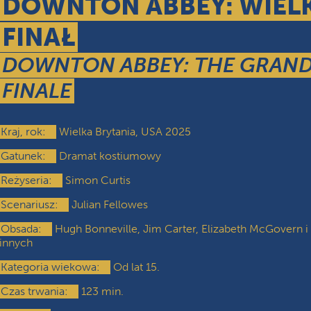
DOWNTON ABBEY: WIELK
FINAŁ
DOWNTON ABBEY: THE GRAN
FINALE
Kraj, rok:
Wielka Brytania, USA 2025
Gatunek:
Dramat kostiumowy
Reżyseria:
Simon Curtis
Scenariusz:
Julian Fellowes
Obsada:
Hugh Bonneville, Jim Carter, Elizabeth McGovern i
innych
Kategoria wiekowa:
Od lat 15.
Czas trwania:
123 min.