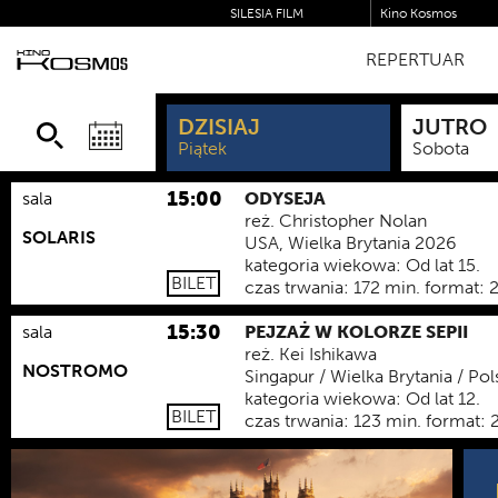
SILESIA FILM
Kino Kosmos
2026. ROK Z M
REPERTUAR
MONROE
DZISIAJ
JUTRO
Piątek
Sobota
15:00
sala
ODYSEJA
reż.
Christopher Nolan
SOLARIS
USA, Wielka Brytania 2026
kategoria wiekowa:
Od lat 15.
BILET
czas trwania:
172 min.
format:
15:30
sala
PEJZAŻ W KOLORZE SEPII
reż.
Kei Ishikawa
NOSTROMO
Singapur / Wielka Brytania / Po
kategoria wiekowa:
Od lat 12.
BILET
czas trwania:
123 min.
format: