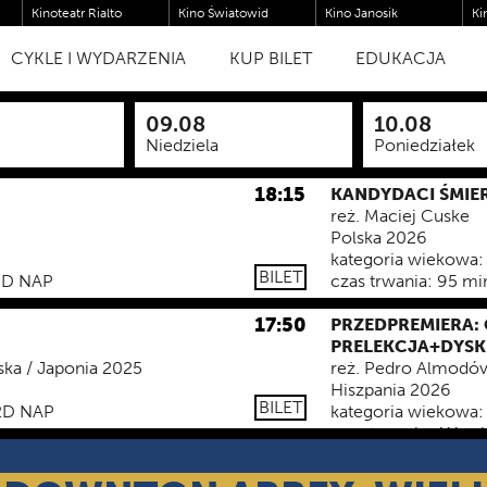
Kinoteatr Rialto
Kino Światowid
Kino Janosik
Ki
ARILYN
CYKLE I WYDARZENIA
KUP BILET
EDUKACJA
NEWSLETTER E
09.08
10.08
Niedziela
Poniedziałek
18:15
KANDYDACI ŚMIE
reż.
Maciej Cuske
Polska 2026
kategoria wiekowa:
BILET
2D NAP
czas trwania:
95 mi
17:50
PRZEDPREMIERA: 
PRELEKCJA+DYSK
lska / Japonia 2025
reż.
Pedro Almodóv
Hiszpania 2026
BILET
2D NAP
kategoria wiekowa:
czas trwania:
111 mi