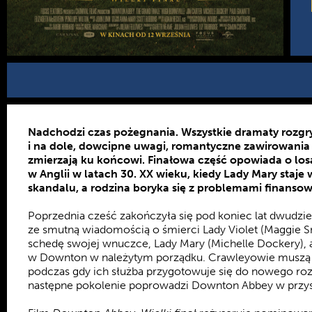
Nadchodzi czas pożegnania. Wszystkie dramaty rozgry
i na dole, dowcipne uwagi, romantyczne zawirowania 
zmierzają ku końcowi. Finałowa część opowiada o losa
w Anglii w latach 30. XX wieku, kiedy Lady Mary staj
skandalu, a rodzina boryka się z problemami finanso
Poprzednia cześć zakończyła się pod koniec lat dwudzi
ze smutną wiadomością o śmierci Lady Violet (Maggie Sm
schedę swojej wnuczce, Lady Mary (Michelle Dockery),
w Downton w należytym porządku. Crawleyowie muszą
podczas gdy ich służba przygotowuje się do nowego rozd
następne pokolenie poprowadzi Downton Abbey w przys