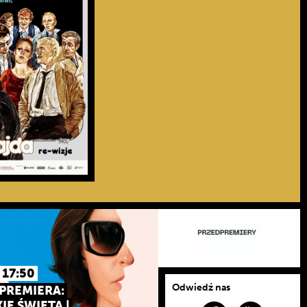
| 17:50
Odwiedź nas
PREMIERA:
IE ŚWIĘTA |