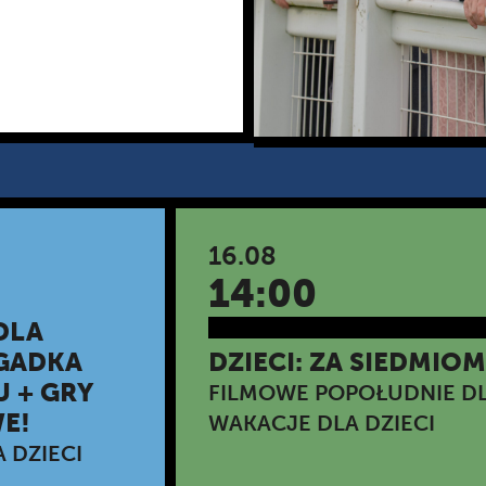
16.08
14:00
DLA
AGADKA
DZIECI: ZA SIEDMI
 + GRY
FILMOWE POPOŁUDNIE DL
E!
WAKACJE DLA DZIECI
 DZIECI