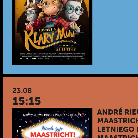
23.08
15:15
ANDRÉ RIE
MAASTRICH
LETNIEGO
MAASTRIC