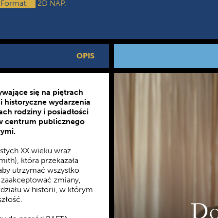
Format:
2D NAP.
OPIS
wające się na piętrach
i historyczne wydarzenia
ch rodziny i posiadłości
e w centrum publicznego
wymi.
estych XX wieku wraz
ith), która przekazała
 aby utrzymać wszystko
 zaakceptować zmiany,
ziału w historii, w którym
złość.