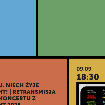
09.09
18:30
U. NIECH ŻYJE
T! | RETRANSMISJA
 KONCERTU Z
HT 2026