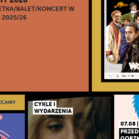
ETKA/BALET/KONCERT W
N 2025/26
ECAMY
CYKLE I
WYDARZENIA
07.08 
PRZED
GORZK