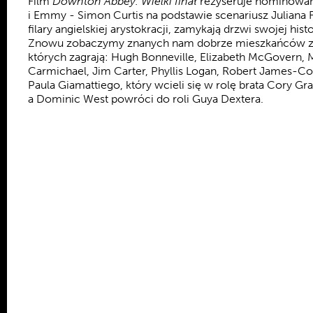
Film
Downton Abbey. Wielki finał
reżyseruje nominowan
i Emmy - Simon Curtis na podstawie scenariusz Juliana
filary angielskiej arystokracji, zamykają drzwi swojej hist
Znowu zobaczymy znanych nam dobrze mieszkańców z
których zagrają: Hugh Bonneville, Elizabeth McGovern, 
Carmichael, Jim Carter, Phyllis Logan, Robert James-Co
Paula Giamattiego, który wcieli się w rolę brata Cory G
a Dominic West powróci do roli Guya Dextera.