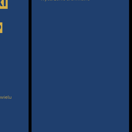
I
D
 wielu