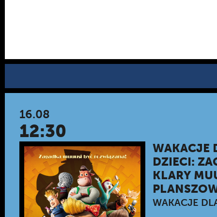
16.08
12:30
WAKACJE 
DZIECI: Z
KLARY MUU
PLANSZOW
WAKACJE DLA